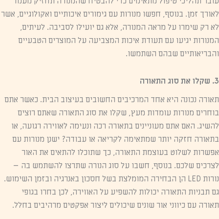
עובר תהליכי טיפול מתאימים כדי להבטיח שהמנורה תחזיק מעמד
לאורך זמן. בנוסף, חפשו מנורות עם גימורים איכותיים ואקולוגיים, אשר
לא רק שימרו על מראה המנורה, אלא גם יועילו לסביבה. לעיתים,
המנורות יגיעו עם תעודת איכות המצביעה על המוצרים הטבעיים
והבריאותיים שבהם השתמשו.
3. שקלו את סוג התאורה
תאורה נכונה היא אחד המרכיבים החשובים בעיצוב הבית. כאשר אתם
בוחרים מנורות עומדות מעץ, שקלו את סוג התאורה שאתם רוצים
להשיג. האם אתם מעוניינים בתאורה רכה ונעימה לאווירה רגועה, או
בתאורה חזקה יותר שמתאימה לקריאה או עבודה? ישנן מנורות עם
אפשרות לשלוט בעוצמת התאורה, כך שתוכלו להתאים את האור
לצרכים שלכם. בנוסף, חשבו על סוג הנורה שתרצו להשתמש בה –
נורות LED הן הבחירה המומלצת בשל חסכון באנרגיה ובזמן השימוש.
גם תבניות התאורה יכולות להשפיע על האווירה, לכן בחרו בגופי
תאורה עם כיווני אור שונים שיכולים ליצור אפקטים מרהיבים בחלל.