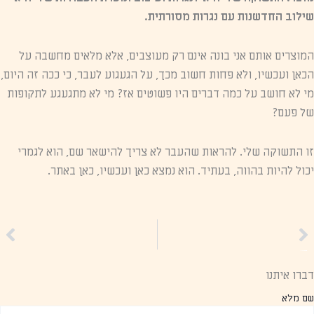
שילוב החדשנות עם נגרות מסורתית.
המוצרים אותם אני בונה אינם רק מעוצבים, אלא מלאים מחשבה על
הכאן ועכשיו, ולא פחות חשוב מכך, על הגעגוע לעבר, כי ככה זה היום,
מי לא חושב על כמה דברים היו פשוטים אז? מי לא מתגעגע לתקופות
של פעם?
זו התשוקה שלי. להראות שהעבר לא צריך להישאר שם, הוא לגמרי
יכול להיות בהווה, בעתיד. הוא נמצא כאן ועכשיו, כאן באתר.
הקודם
הבא
ודם
הב
מנורות עומדות מעץ – פונקציונליות ואסתטיקה
אומנות העץ בעיצוב הבית: מרהיטים ועד תאורה
דברו איתנו
שם מלא