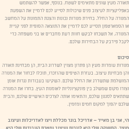
תאורה מעץ שונים מתאימים לשטח. בנוסף, אפשר להשתמש
באפליקציות לעיצוב פנים שיכולות לסייע לכם לדמיין את השפעת
המנורה על החלל. בחירת מנורות נכונות והצגת התמונות על המחשב
או הסמארטפון תסייע לכם לדמיין את התוצאה הסופית לפני קניית
המנורה. אל תשכחו לבקש חוות דעת מחברים או בני משפחה כדי
לקבל פידבק על הבחירות שלכם.
סיכום
מנורות עומדות מעץ הן פתרון מצוין לשדרוג הבית, הן מבחינת תאורה
והן מבחינת עיצוב. בעזרת הטיפים שהוזכרו, תוכלו לבחור את המנורה
המושלמת שתשדרג את החלל שלכם. השקיעו בעבודות נגרות אומן
וצורו מקום שמשלב בין פונקציונליות לאומנות העץ. בחרו את המנורה
שתתאים לסגנון שלכם, והתאימו אותה לצרכים האישיים שלכם, והבית
שלכם יהפוך למקום חמים ומזמין.
הי, אני בן מאייר – אדריכל בוגר מכללת ויצו לאדריכלות ועיצוב
מוצר. התשוקה שלי היא לנגרות ועיצוב ומטרת העבודות שלי היא