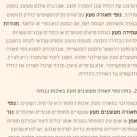
העיצוב של החלל שבו המנורה תוצב. אם הבית שלכם מעוצב בסגנון
גופי תאורה מעץ
מודרני,
עם קווים נקיים ופשוטים יכולים להתאים
מנורות
בצורה מושלמת. לעומת זאת, אם הסגנון הוא כפרי או קלאסי,
עמידה מעץ
בעלות פרטים מעוטרים או גימורים טבעיים עשויות
להיות הבחירה הנכונה. סגנונות עיצוב נוספים שכדאי לקחת בחשבון
הם סגנון הוינטאג' והסגנון התעשייתי, שבהם ניתן למצוא גופי תאורה
מעוצבים מעץ עם שילובי מתכת. חשוב לזכור שהמנורה היא לא רק
פריט פונקציונלי, אלא גם פריט עיצוב מרכזי שיכול לשדרג את החלל
ולהשפיע על האווירה הכללית.
2. בחרו גופי תאורה מעוצבים מעץ באיכות גבוהה
גופי
כשמדובר בתאורה מעץ, איכות החומר היא קריטית. השקיעו ב
תאורה מעוצבים מעץ
נגר
שעשויים מחומרים טבעיים ואיכותיים.
אמן
או אומן עץ המומחה בנגרות אומן יכולים ליצור עבורכם מנורות
עומדות ייחודיות שיתאימו בדיוק לצרכים שלכם. יש לוודא שהעץ