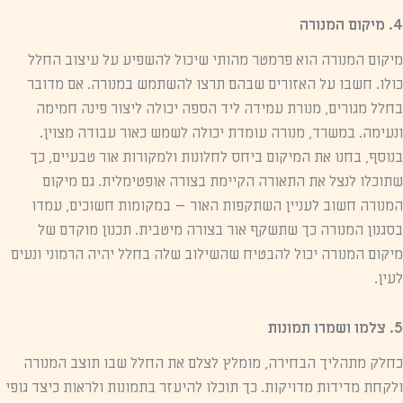
4. מיקום המנורה
מיקום המנורה הוא פרמטר מהותי שיכול להשפיע על עיצוב החלל
כולו. חשבו על האזורים שבהם תרצו להשתמש במנורה. אם מדובר
בחלל מגורים, מנורת עמידה ליד הספה יכולה ליצור פינה חמימה
ונעימה. במשרד, מנורה עומדת יכולה לשמש כאור עבודה מצוין.
בנוסף, בחנו את המיקום ביחס לחלונות ולמקורות אור טבעיים, כך
שתוכלו לנצל את התאורה הקיימת בצורה אופטימלית. גם מיקום
המנורה חשוב לעניין השתקפות האור – במקומות חשוכים, עמדו
בסגנון המנורה כך שתשקף אור בצורה מיטבית. תכנון מוקדם של
מיקום המנורה יכול להבטיח שהשילוב שלה בחלל יהיה הרמוני ונעים
לעין.
5. צלמו ושמרו תמונות
כחלק מתהליך הבחירה, מומלץ לצלם את החלל שבו תוצב המנורה
ולקחת מדידות מדויקות. כך תוכלו להיעזר בתמונות ולראות כיצד גופי