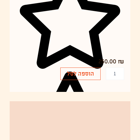
ר
0
0
י
0
0
ח
צ
ו
₪
₪
י
.
.
250.00
₪
כ
הוספה לסל
מ
ו
ת
ש
ל
מ
נ
ו
ר
ת
ל