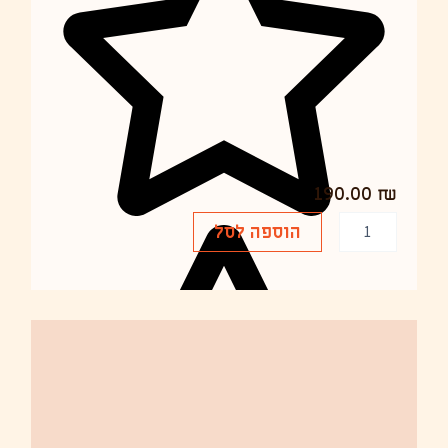
190.00
₪
כ
הוספה לסל
מ
ו
ת
ש
ל
א
ה
י
ל
t
r