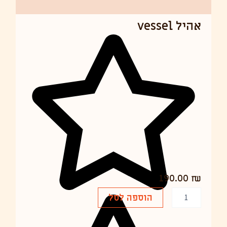
אהיל vessel
190.00
₪
כ
הוספה לסל
מ
ו
ת