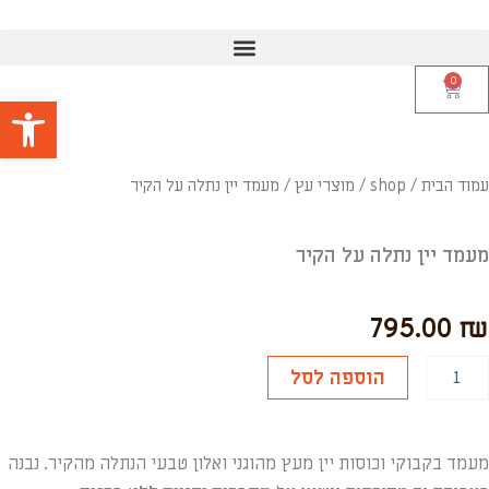
ילוג
תוכן
0
עגלת
פתח סרגל
קניות
עמוד הבית
/
shop
/
מוצרי עץ
/ מעמד יין נתלה על הקיר
מעמד יין נתלה על הקיר
795.00
₪
מות
הוספה לסל
ל
עמד
ין
תלה
מעמד בקבוקי וכוסות יין מעץ מהוגני ואלון טבעי הנתלה מהקיר. נבנה
ל